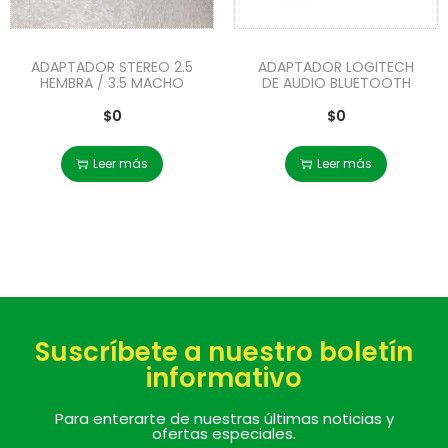
ADAPTADOR STEREO 2.5
ADAPTADOR LOGITECH
HEMBRA / 3.5 MACHO
DE AUDIO BLUETOOTH
$
0
$
0
Leer más
Leer más
Suscríbete a nuestro boletín
informativo
Para enterarte de nuestras últimas noticias y
ofertas especiales.