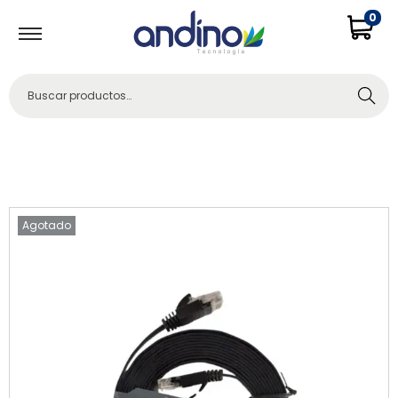
0
Buscar
Agotado