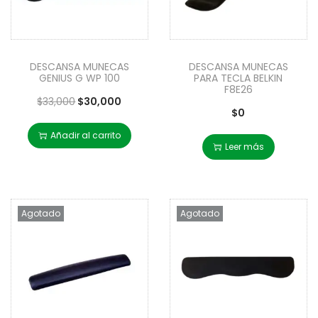
DESCANSA MUNECAS
DESCANSA MUNECAS
GENIUS G WP 100
PARA TECLA BELKIN
F8E26
$
33,000
$
30,000
$
0
Añadir al carrito
Leer más
Agotado
Agotado