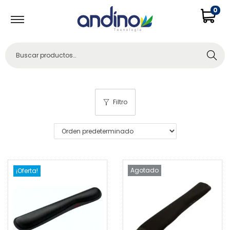
0
Buscar
Filtro
Agotado
¡Oferta!