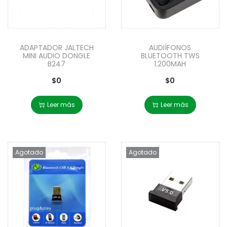
ADAPTADOR JALTECH
AUDIÍFONOS
MINI AUDIO DONGLE
BLUETOOTH TWS
B247
1.200MAH
$
0
$
0
Leer más
Leer más
Agotado
Agotado