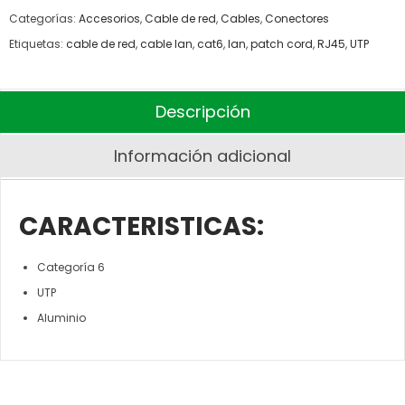
Categorías:
Accesorios
,
Cable de red
,
Cables
,
Conectores
Etiquetas:
cable de red
,
cable lan
,
cat6
,
lan
,
patch cord
,
RJ45
,
UTP
Descripción
Información adicional
CARACTERISTICAS:
Categoría 6
UTP
Aluminio