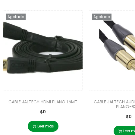
Agotado
Agotado
CABLE JALTECH HDMI PLANO 1.5MT
CABLE JALTECH AUD
PLANO-B
$
0
$
0
Leer más
Leer 