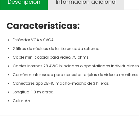
Descripción
Información adicional
Características:
Estándar VGA y SVGA
2 filtros de núcleos de ferrita en cada extremo
Cable mini coaxial para video, 75 ohms
Cables internos 28 AWG blindados o apantallados individualmen
Comúnmente usado para conectar tarjetas de video a monitores y
Conectores tipo DB-15 macho-macho de 3 hileras
Longitud: 1.8 m aprox.
Color: Azul