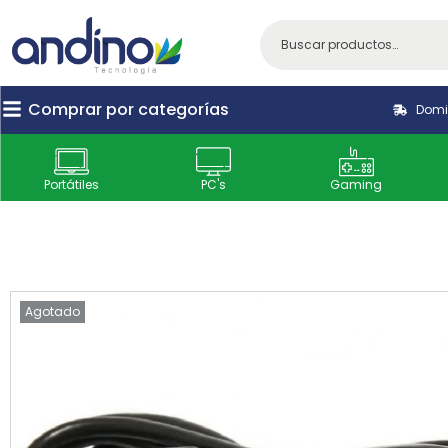
Comprar por categorías
Domic
Portátiles
PC's
Gaming
Agotado