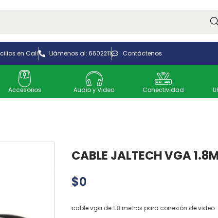
Bus
ilios en Cali
Llámenos al: 6602211
Contáctenos
Accesorios
Audio y Video
Conectividad
U
CABLE JALTECH VGA 1.8
$
0
cable vga de 1.8 metros para conexión de video