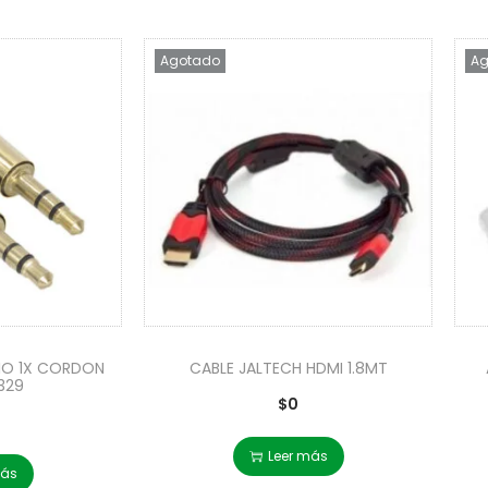
Agotado
Ag
IO 1X CORDON
CABLE JALTECH HDMI 1.8MT
329
$
0
Leer más
más