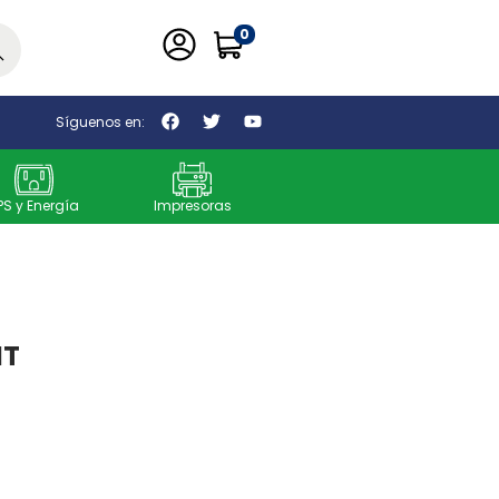
0
car
Síguenos en:
PS y Energía
Impresoras
MT