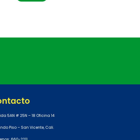
ontacto
ida 5AN # 25N – 18 Oficina 14
do Piso – San Vicente, Cali.
enos: 660-2211