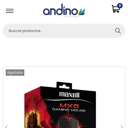
0
Buscar
Agotado