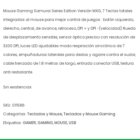
Mouse Gaming Samurai Series Edition Versión MXG, 7 Teclas totales
integradas al mouse para mejor control de juegos : botón izquierdo,
derecho, central, de avance, retroceso, DPI + y DPI -(velocidad) Rueda
de desplazamiento sensible, sensor óptico preciso con resolución de
3200 DPI, luces LED ajustables modo respiración sincrónica de 7
colores, empuñaduras laterales para dedos y agarre contra el sudor,
cable trenzado de 1.8 metros de largo, entrada conector USB, textura
anti resbalante.
Sin existencias
SKU:
011586
Categorías:
Teclados y Mouse
,
Teclados y Mouse Gaming
Etiquetas:
GAMER
,
GAMING
,
MOUSE
,
USB