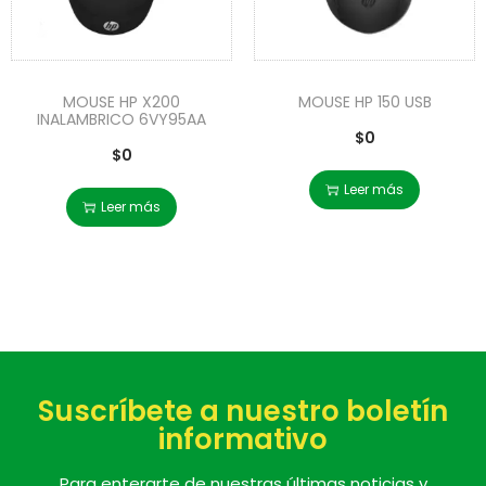
MOUSE HP X200
MOUSE HP 150 USB
INALAMBRICO 6VY95AA
$
0
$
0
Leer más
Leer más
Suscríbete a nuestro boletín
informativo
Para enterarte de nuestras últimas noticias y