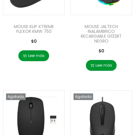
MOUSE KLIP XTREME
MOUSE JALTECH
FLEXOR KMW 750
INALAMBRICO
RECARGABLE G132BT
NEGRO
$
0
$
0
Leer más
Leer más
Agotado
Agotado