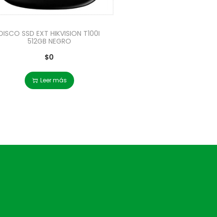
DISCO SSD EXT HIKVISION T100I
512GB NEGRO
$
0
Leer más