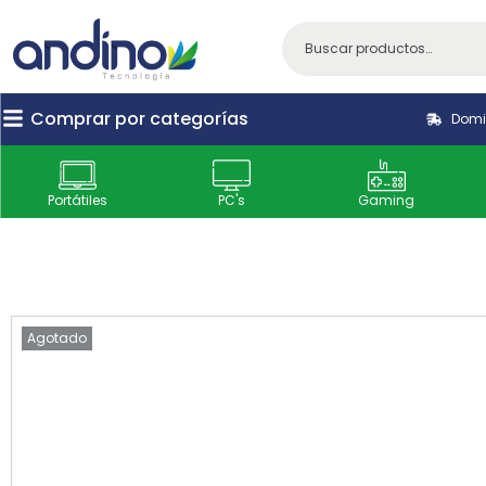
Comprar por categorías
Domic
Portátiles
PC's
Gaming
Agotado