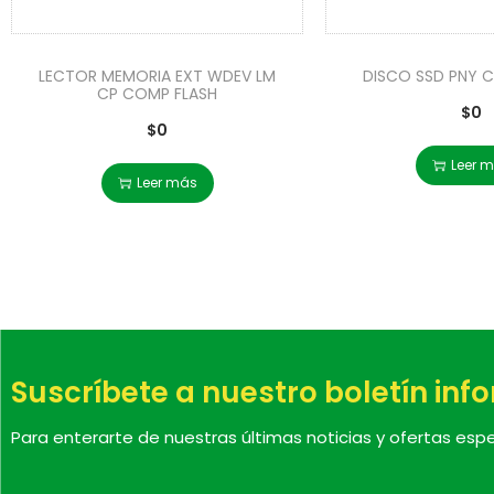
LECTOR MEMORIA EXT WDEV LM
DISCO SSD PNY C
CP COMP FLASH
$
0
$
0
Leer 
Leer más
Suscríbete a nuestro boletín inf
Para enterarte de nuestras últimas noticias y ofertas espe