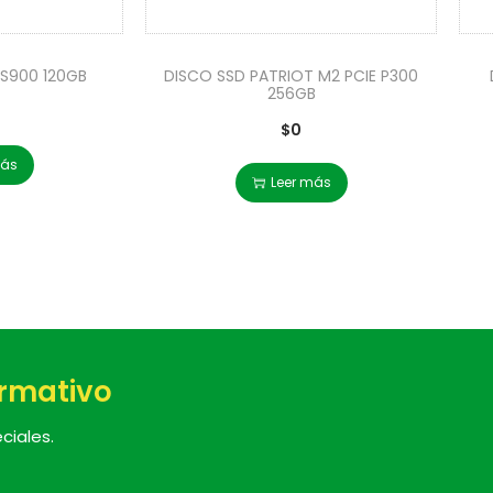
S900 120GB
DISCO SSD PATRIOT M2 PCIE P300
256GB
$
0
más
Leer más
ormativo
ciales.