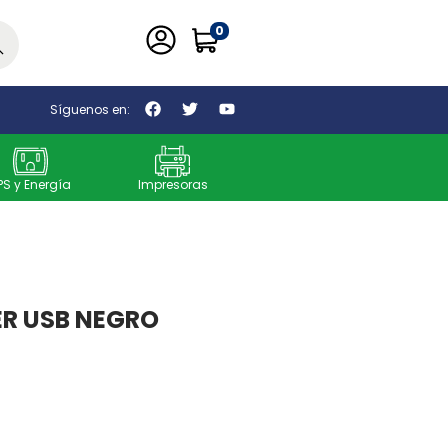
0
car
Síguenos en:
PS y Energía
Impresoras
ER USB NEGRO