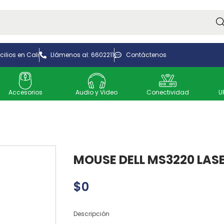
Bus
ilios en Cali
Llámenos al: 6602211
Contáctenos
Accesorios
Audio y Video
Conectividad
U
MOUSE DELL MS3220 LAS
$
0
Descripción