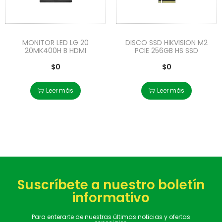
MONITOR LED LG 20
DISCO SSD HIKVISION M2
20MK400H B HDMI
PCIE 256GB HS SSD
$
0
$
0
Leer más
Leer más
Suscríbete a nuestro boletín
informativo
Para enterarte de nuestras últimas noticias y ofertas