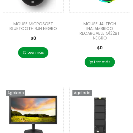
MOUSE MICROSOFT
MOUSE JALTECH
BLUETOOTH RJN NEGRO
INALAMBRICO
RECARGABLE G132BT
NEGRO
$
0
$
0
Leer más
Leer más
Agotado
Agotado