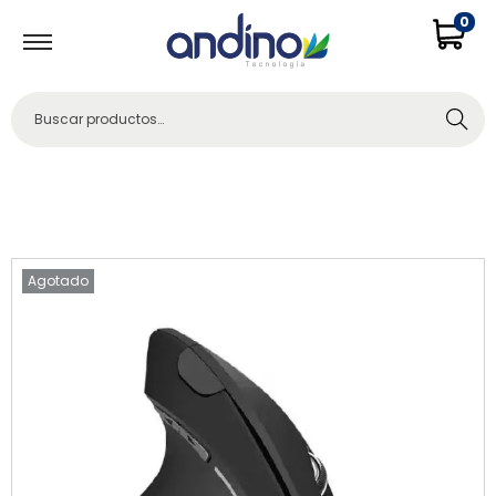
0
Buscar
Agotado