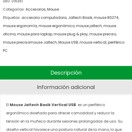
SKU:
016361
Categorías:
Accesorios
,
Mouse
Etiquetas:
accesorio computadora
,
Jaltech Basik
,
mouse 80274
,
mouse ergonomía
,
mouse ergonómico
,
mouse jaltech
,
mouse
oficina
,
mouse para laptop
,
mouse plug & play
,
mouse preciso
,
mouse precisomouse Jaltech
,
Mouse USB
,
mouse vertical
,
periférico
PC
Descripción
Información adicional
El
Mouse Jaltech Basik Vertical USB
es un periférico
ergonómico diseñado para ofrecer comodidad y reducir la
tensión en la muñeca durante sesiones prolongadas de uso. Su
diseño vertical favorece una postura natural de la mano, lo que