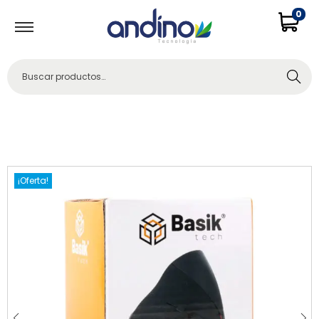
0
Buscar
¡Oferta!