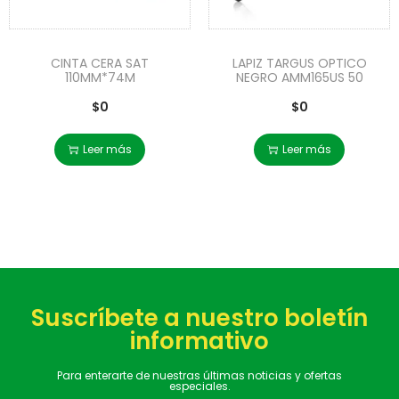
CINTA CERA SAT
LAPIZ TARGUS OPTICO
110MM*74M
NEGRO AMM165US 50
$
0
$
0
Leer más
Leer más
Suscríbete a nuestro boletín
informativo
Para enterarte de nuestras últimas noticias y ofertas
especiales.