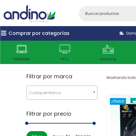
Comprar por categorías
Domic
Portátiles
PC's
Gaming
Filtrar por marca
Mostrando todos
Cualquier Marca
¡Oferta!
Filtrar por precio