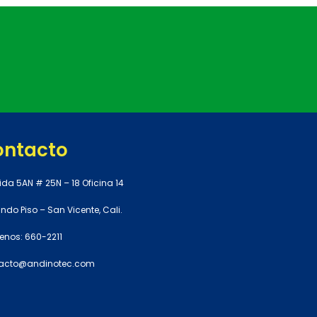
ontacto
ida 5AN # 25N – 18 Oficina 14
do Piso – San Vicente, Cali.
enos: 660-2211
acto@andinotec.com