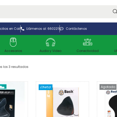
Bus
ilios en Cali
Llámenos al: 6602211
Contáctenos
Accesorios
Audio y Video
Conectividad
U
 los 3 resultados
Agotado
¡Oferta!