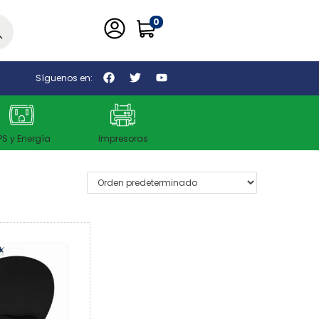
0
car
Síguenos en:
PS y Energía
Impresoras