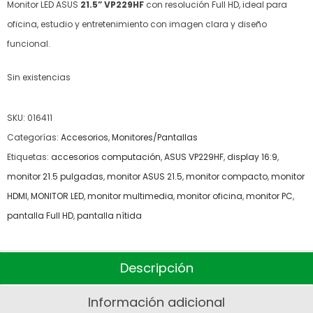
Monitor LED ASUS
21.5” VP229HF
con resolución Full HD, ideal para
oficina, estudio y entretenimiento con imagen clara y diseño
funcional.
Sin existencias
SKU:
016411
Categorías:
Accesorios
,
Monitores/Pantallas
Etiquetas:
accesorios computación
,
ASUS VP229HF
,
display 16:9
,
monitor 21.5 pulgadas
,
monitor ASUS 21.5
,
monitor compacto
,
monitor
HDMI
,
MONITOR LED
,
monitor multimedia
,
monitor oficina
,
monitor PC
,
pantalla Full HD
,
pantalla nítida
Descripción
Información adicional