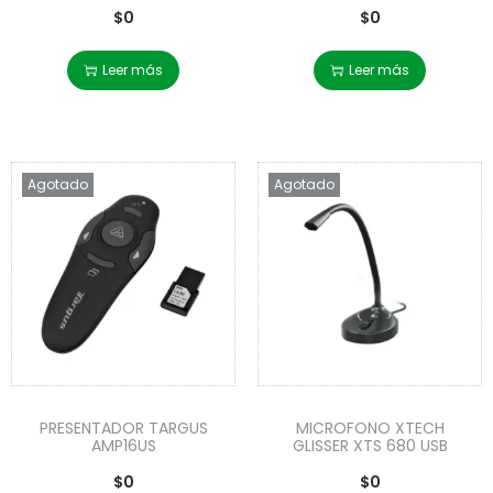
$
0
$
0
Leer más
Leer más
Agotado
Agotado
PRESENTADOR TARGUS
MICROFONO XTECH
AMP16US
GLISSER XTS 680 USB
$
0
$
0