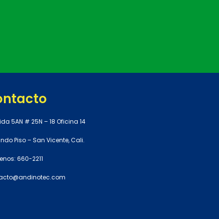
ontacto
ida 5AN # 25N – 18 Oficina 14
do Piso – San Vicente, Cali.
enos: 660-2211
acto@andinotec.com