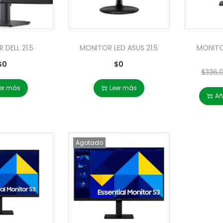
 DELL 21.5
MONITOR LED ASUS 21.5
MONITOR
$
0
$
0
$
336,
er más
Leer más
Añ
Agotado