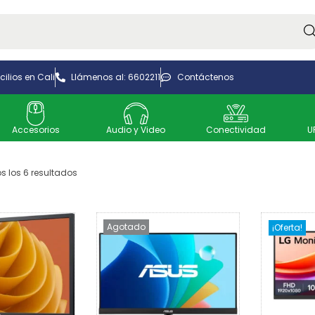
Bus
ilios en Cali
Llámenos al: 6602211
Contáctenos
Accesorios
Audio y Video
Conectividad
U
s los 6 resultados
Agotado
¡Oferta!