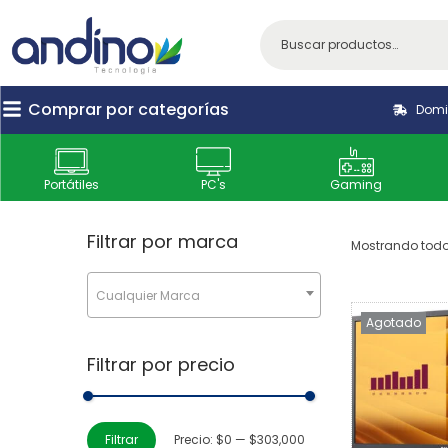
Comprar por categorías
Domic
Portátiles
PC's
Gaming
Filtrar por marca
Mostrando todo
Cualquier Marca
Agotado
Filtrar por precio
Filtrar
Precio:
$0
—
$303,000