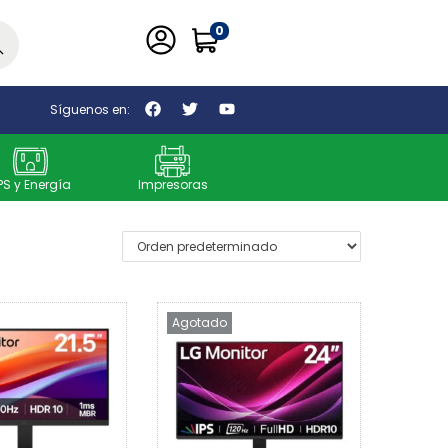
0
car
Síguenos en:
PS y Energía
Impresoras
Agotado