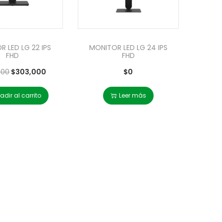
 LED LG 22 IPS
MONITOR LED LG 24 IPS
FHD
FHD
000
$
303,000
$
0
adir al carrito
Leer más