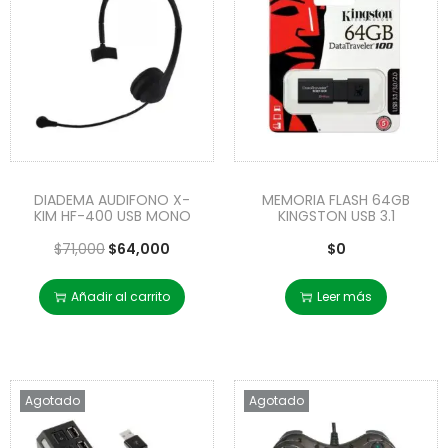
DIADEMA AUDIFONO X-
MEMORIA FLASH 64GB
KIM HF-400 USB MONO
KINGSTON USB 3.1
$
71,000
$
64,000
$
0
Añadir al carrito
Leer más
Agotado
Agotado