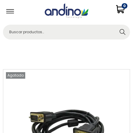
0
Buscar
Agotado