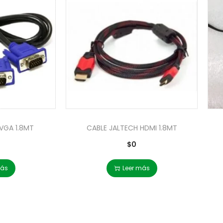
VGA 1.8MT
CABLE JALTECH HDMI 1.8MT
$
0
más
Leer más