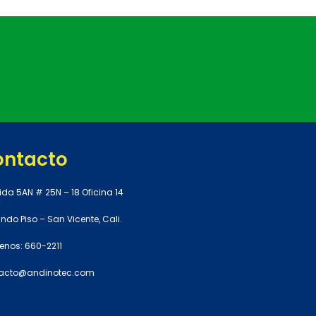
ontacto
ida 5AN # 25N – 18 Oficina 14
do Piso – San Vicente, Cali.
enos: 660-2211
acto@andinotec.com