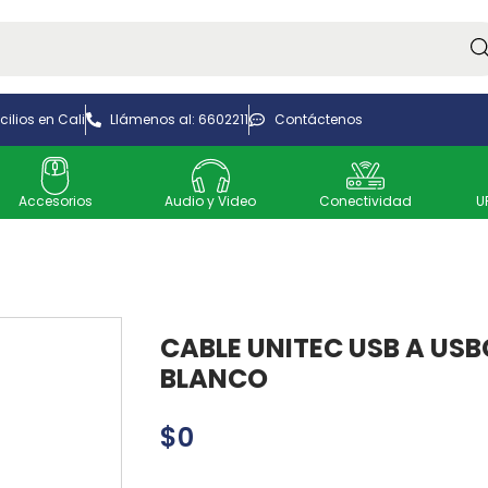
Bus
ilios en Cali
Llámenos al: 6602211
Contáctenos
Accesorios
Audio y Video
Conectividad
U
CABLE UNITEC USB A USB
BLANCO
$
0