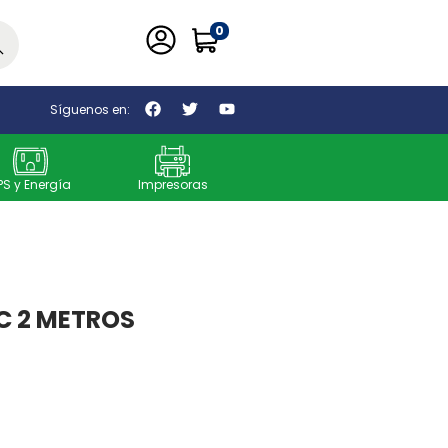
0
car
Síguenos en:
PS y Energía
Impresoras
C 2 METROS