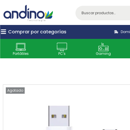
Comprar por categorías
Domic
Portátiles
PC's
Gaming
Agotado