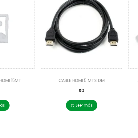
HDMI 15MT
CABLE HDMI 5 MTS DM
$
0
más
Leer más