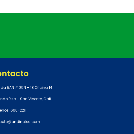
ontacto
ida 5AN # 25N – 18 Oficina 14
do Piso – San Vicente, Cali.
enos: 660-2211
acto@andinotec.com