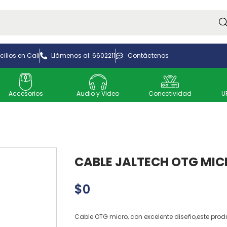
Bus
ilios en Cali
Llámenos al: 6602211
Contáctenos
Accesorios
Audio y Video
Conectividad
U
CABLE JALTECH OTG MI
$
0
Cable OTG micro, con excelente diseño,este prod