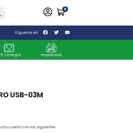
0
car
Síguenos en:
PS y Energía
Impresoras
CRO USB-03M
ucto cuenta con las siguientes