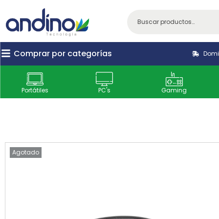
Comprar por categorías
Domic
Portátiles
PC's
Gaming
Agotado