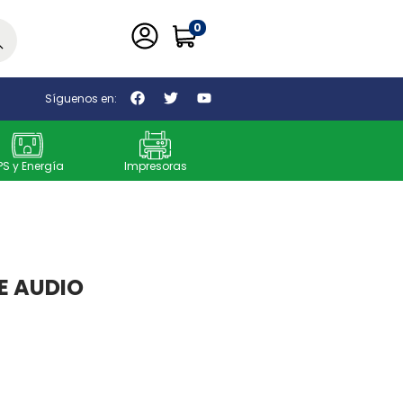
0
car
Síguenos en:
PS y Energía
Impresoras
E AUDIO