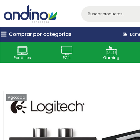
Comprar por categorías
Domic
Portátiles
PC's
Gaming
Agotado