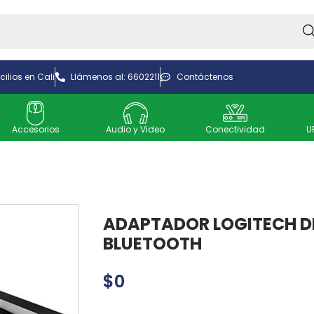
Bus
ilios en Cali
Llámenos al: 6602211
Contáctenos
Accesorios
Audio y Video
Conectividad
U
ADAPTADOR LOGITECH D
BLUETOOTH
$
0