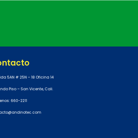
ontacto
ida 5AN # 25N – 18 Oficina 14
do Piso – San Vicente, Cali.
enos: 660-2211
acto@andinotec.com