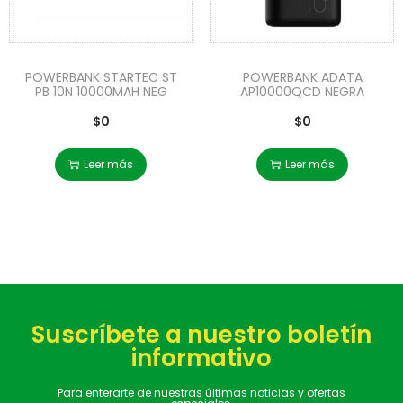
POWERBANK STARTEC ST
POWERBANK ADATA
PB 10N 10000MAH NEG
AP10000QCD NEGRA
$
0
$
0
Leer más
Leer más
Suscríbete a nuestro boletín
informativo
Para enterarte de nuestras últimas noticias y ofertas