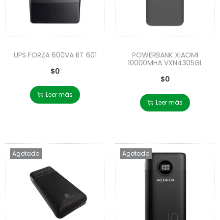
UPS FORZA 600VA BT 601
POWERBANK XIAOMI
10000MHA VXN4305GL
$
0
$
0
Leer más
Leer más
Agotado
Agotado