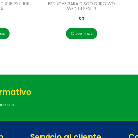
 XUE PXU 1011
ESTUCHE PARA DISCO DURO WD
NA
WED 01 SEMI R
$
0
más
Leer más
ormativo
ciales.
n
Servicio al cliente
C