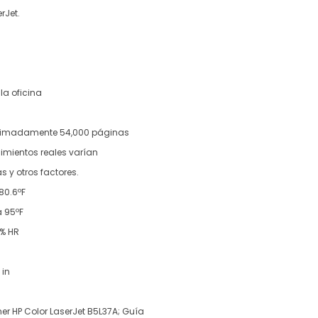
rJet.
s
la oficina
oximadamente 54,000 páginas
dimientos reales varían
y otros factores.
80.6ºF
 95ºF
% HR
 in
er HP Color LaserJet B5L37A; Guía