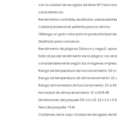
con la unidad de recogida de tóner HP Color Lase
caracteristicas:
Rendimiento confiable, resultados sobresaliente
Calidad profesional, perfecta para la oficina.
Obtenga un gran valor para la productividad de 
Diseñado para conservar
Rendimiento de páginas (blanco y negro): apr
Nota al pie del rendimiento de la página: los ren
considerablemente según las imágenes impresas 
Rango de temperatura de funcionamiento: 59 a 
Rango de temperatura de almacenamiento: 32 a
Rango de humedad de funcionamiento: 20 a 60
Humedad de almacenamiento: 10 a 90% HR
Dimensiones del paquete (W x D x H): 23 x 3.2 x 5.5
Peso del paquete: 1.9 lb
Contenido de la caja: Unidad de recogida de tón