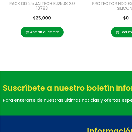
RACK DD 2.5 JALTECH BJ2508 2.0
PROTECTOR HDD EXT
10793
SILICO
$
25,000
$
0
Añadir al carrito
Leer 
Suscríbete a nuestro boletín inf
Para enterarte de nuestras últimas noticias y ofertas espe
Informació