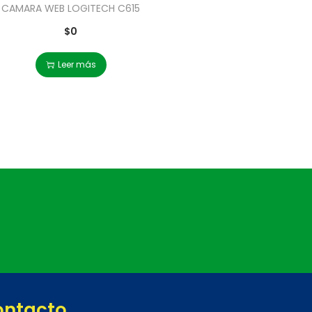
CAMARA WEB LOGITECH C615
$
0
Leer más
ontacto