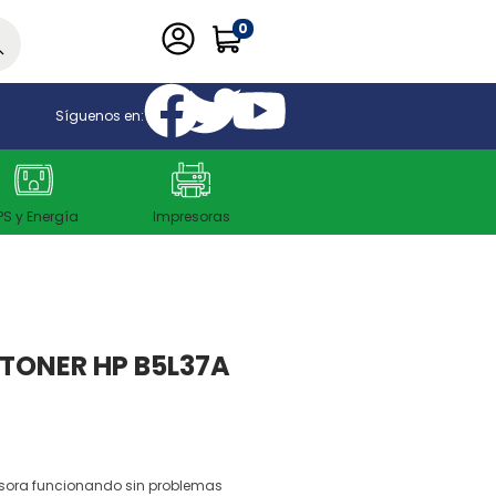
0
car
Síguenos en:
PS y Energía
Impresoras
 TONER HP B5L37A
sora funcionando sin problemas