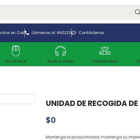
Bus
ilios en Cali
Llámenos al: 6602211
Contáctenos
Accesorios
Audio y Video
Conectividad
U
UNIDAD DE RECOGIDA DE
$
0
Mantenga la productividad, mantenga su impre