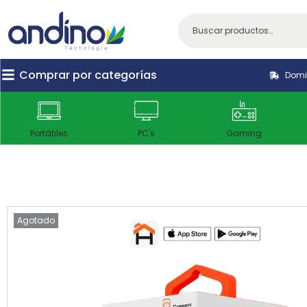
Comprar por categorías
Domic
Portátiles
PC's
Gaming
Agotado