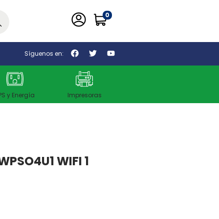
0
car
Síguenos en:
PS y Energía
Impresoras
PSO4U1 WIFI 1