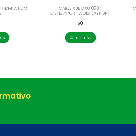
4 HDMI A HDMI
CABLE XUE DXU 0504
C
S
DISPLAYPORT A DISPLAYPORT
$
0
más
Leer más
ormativo