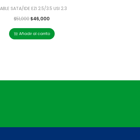
ABLE SATA/IDE EZI 2.5/3.5 USI 2.3
$
51,000
$
46,000
Añadir al carrito