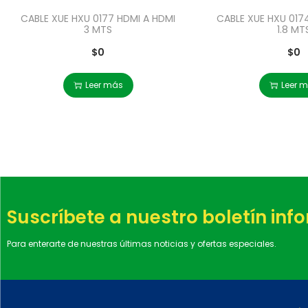
CABLE XUE HXU 0177 HDMI A HDMI
CABLE XUE HXU 017
3 MTS
1.8 MT
$
0
$
0
Leer más
Leer 
Suscríbete a nuestro boletín inf
Para enterarte de nuestras últimas noticias y ofertas especiales.