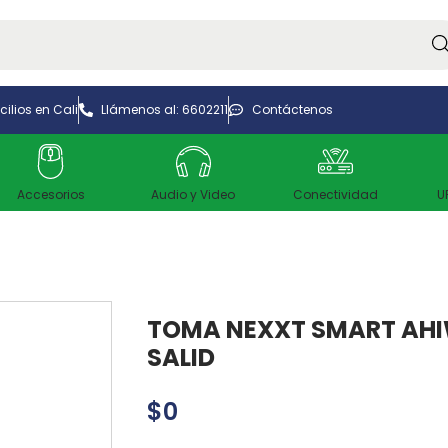
Bus
ilios en Cali
Llámenos al: 6602211
Contáctenos
Accesorios
Audio y Video
Conectividad
U
TOMA NEXXT SMART AHIW
SALID
$
0