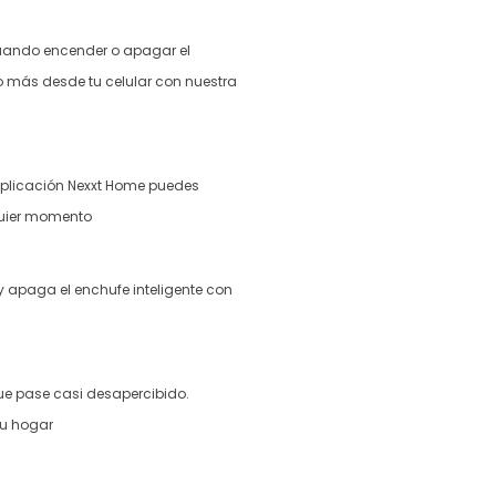
uando encender o apagar el
ho más desde tu celular con nuestra
aplicación Nexxt Home puedes
quier momento
apaga el enchufe inteligente con
e pase casi desapercibido.
tu hogar