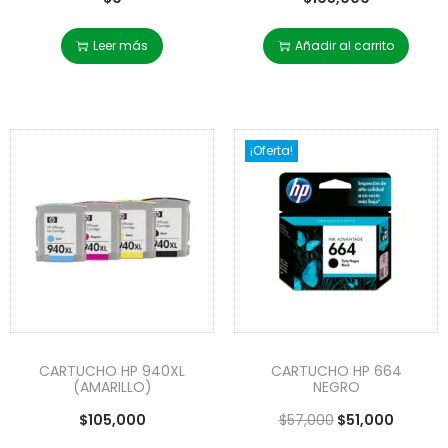
Leer más
Añadir al carrito
¡Oferta!
CARTUCHO HP 940XL
CARTUCHO HP 664
(AMARILLO)
NEGRO
$
105,000
$
57,000
$
51,000