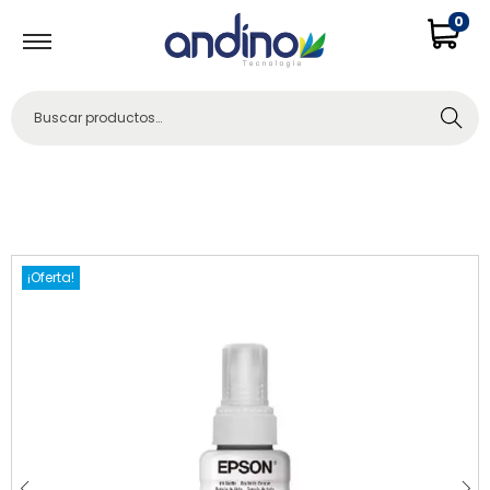
0
Buscar
¡Oferta!