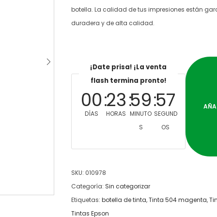
botella. La calidad de tus impresiones están gar
duradera y de alta calidad.
¡Date prisa! ¡La venta
flash termina pronto!
00
23
59
57
AÑA
DÍAS
HORAS
MINUTO
SEGUND
S
OS
SKU:
010978
Categoría:
Sin categorizar
Etiquetas:
botella de tinta
,
Tinta 504 magenta
,
Ti
Tintas Epson