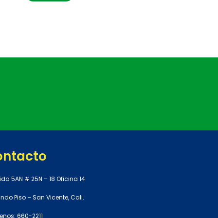
ontacto
ida 5AN # 25N – 18 Oficina 14
do Piso – San Vicente, Cali.
enos: 660-2211