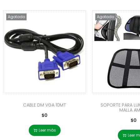
Agotado
Agotado
CABLE DM VGA 10MT
SOPORTE PARA LU
MALLA AM
$
0
$
0
Leer más
Leer 