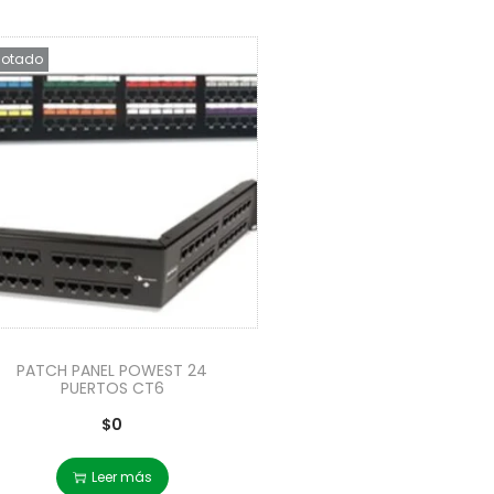
otado
PATCH PANEL POWEST 24
PUERTOS CT6
$
0
Leer más