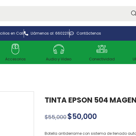
Bus
ilios en Cali
Llámenos al: 6602211
Contáctenos
Accesorios
Audio y Video
Conectividad
U
TINTA EPSON 504 MAGE
$
50,000
$
55,000
Botella antiderrame con sistema de llenado aut