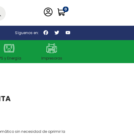
0
car
Síguenos en:
PS y Energía
Impresoras
NTA
omático sin necesidad de oprimir la