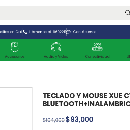
Bus
ilios en Cali
Llámenos al: 6602211
Contáctenos
Accesorios
Audio y Video
Conectividad
U
TECLADO Y MOUSE XUE C
BLUETOOTH+INALAMBRI
$
93,000
$
104,000