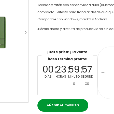
Teclado y ratón con conectividad dual (Bluetoot
compacto. Perfecto para trabajar desde cualquier
Compatible con Windows, macOS y Android.
¡Llévalo ahora y disfruta de productividad sin ca
¡Date prisa! ¡La venta
flash termina pronto!
00
23
59
57
DÍAS
HORAS
MINUTO
SEGUND
S
OS
AÑADIR AL CARRITO