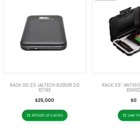
RACK DD 2.5 JALTECH BJ2508 2.0
RACK 2.5″ ANTIG
10793
ED60
$
25,000
$
0
Añadir al carrito
Leer 