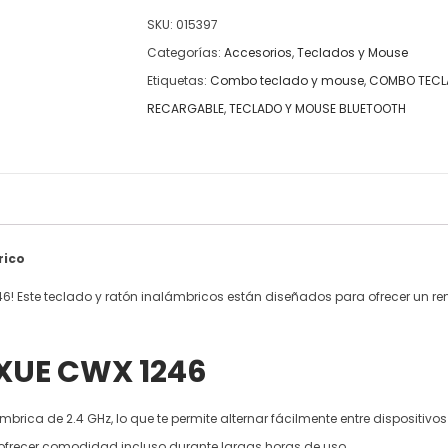
SKU:
015397
Categorías:
Accesorios
,
Teclados y Mouse
Etiquetas:
Combo teclado y mouse
,
COMBO TECL
RECARGABLE
,
TECLADO Y MOUSE BLUETOOTH
rico
6! Este teclado y ratón inalámbricos están diseñados para ofrecer un re
 XUE CWX 1246
brica de 2.4 GHz, lo que te permite alternar fácilmente entre dispositivos
a ofrecer comodidad incluso durante largas horas de uso.