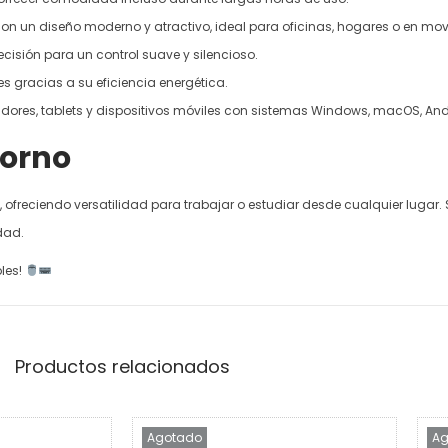
e con un diseño moderno y atractivo, ideal para oficinas, hogares o en mo
cisión para un control suave y silencioso.
s gracias a su eficiencia energética.
dores, tablets y dispositivos móviles con sistemas Windows, macOS, And
torno
ofreciendo versatilidad para trabajar o estudiar desde cualquier lugar. S
dad.
bles!
Productos relacionados
Agotado
Ag