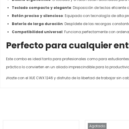
Teclado compacto y elegante
: Disposición de teclas eficient
Ratón preciso y silencioso
: Equipado con tecnología de alta pre
Batería de larga duración
: Despídete de las recargas constante
Compatibilidad universal
: Funciona perfectamente con ordena
Perfecto para cualquier en
Este combo es ideal tanto para profesionales como para estudiantes, 
práctico lo convierten en un aliado imprescindible para la productivi
¡Hazte con el XUE CWX 1246 y disfruta de la libertad de trabajar sin ca
Agotado