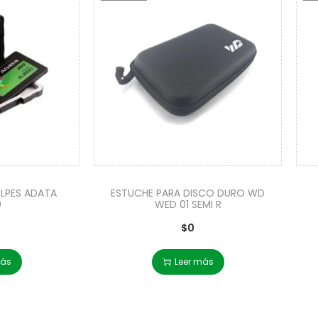
OLPES ADATA
ESTUCHE PARA DISCO DURO WD
0
WED 01 SEMI R
$
0
más
Leer más