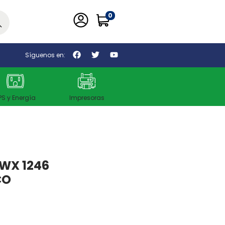
0
car
Síguenos en:
PS y Energía
Impresoras
WX 1246
CO