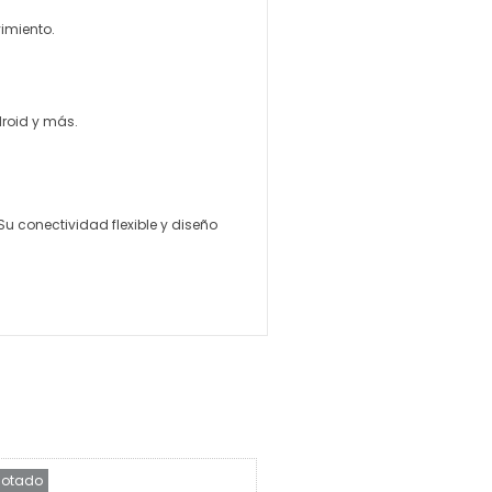
vimiento.
roid y más.
u conectividad flexible y diseño
otado