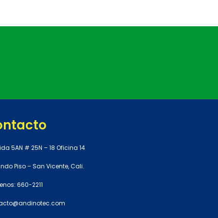
ontacto
ida 5AN # 25N – 18 Oficina 14
do Piso – San Vicente, Cali.
enos: 660-2211
acto@andinotec.com