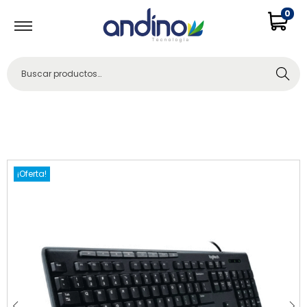
0
Buscar
¡Oferta!