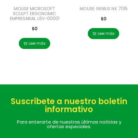
MOUSE MICROSOFT
MOUSE GENIUS NX 7015
SCULPT ERGONOMIC
EMPRESARIAL L6V-00001
$
0
$
0
Leer más
Leer más
Suscríbete a nuestro boletín
informativo
Para enterarte de nuestras últimas noticias y
ofertas especiales.