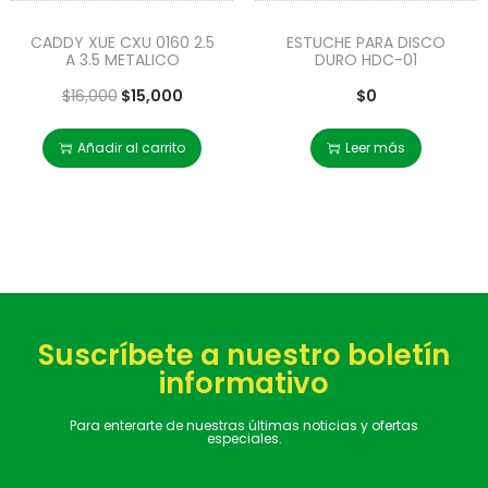
CADDY XUE CXU 0160 2.5
ESTUCHE PARA DISCO
A 3.5 METALICO
DURO HDC-01
$
16,000
$
15,000
$
0
Añadir al carrito
Leer más
Suscríbete a nuestro boletín
informativo
Para enterarte de nuestras últimas noticias y ofertas
especiales.