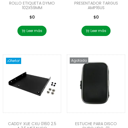
ROLLO ETIQUETA DYMO
PRESENTADOR TARGUS
102X59MM
AMP16US
$
0
$
0
Leer más
Leer más
Agotado
¡Oferta!
CADDY XUE CXU 0160 2.5
ESTUCHE PARA DISCO