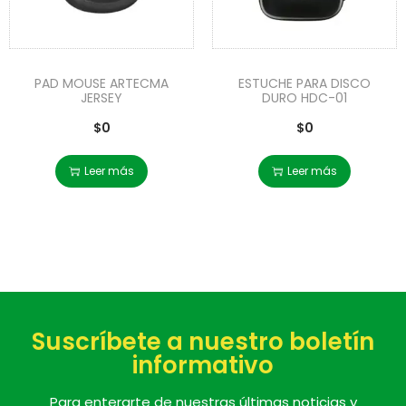
PAD MOUSE ARTECMA
ESTUCHE PARA DISCO
JERSEY
DURO HDC-01
$
0
$
0
Leer más
Leer más
Suscríbete a nuestro boletín
informativo
Para enterarte de nuestras últimas noticias y