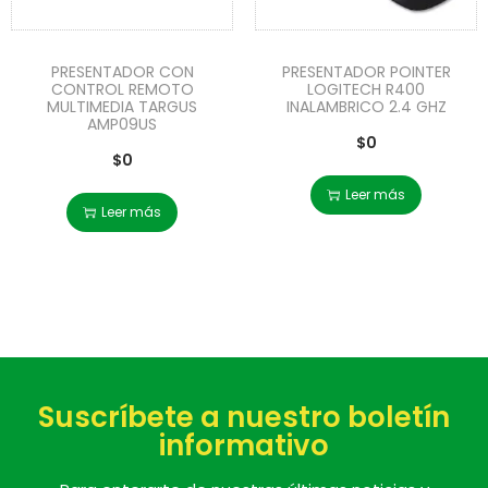
PRESENTADOR CON
PRESENTADOR POINTER
CONTROL REMOTO
LOGITECH R400
MULTIMEDIA TARGUS
INALAMBRICO 2.4 GHZ
AMP09US
$
0
$
0
Leer más
Leer más
Suscríbete a nuestro boletín
informativo