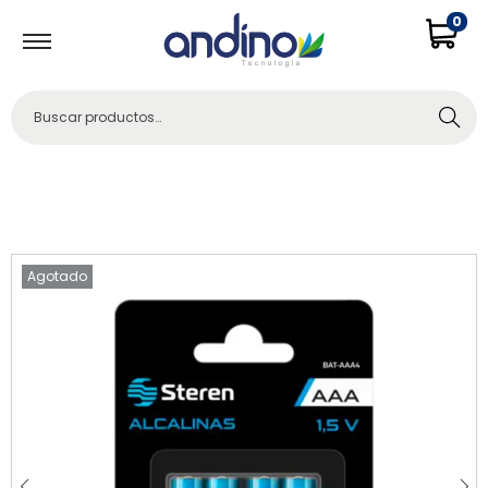
0
Buscar
Agotado