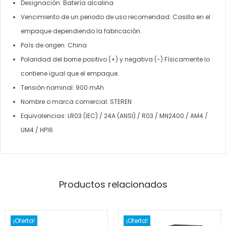
Designación: Batería alcalina
Vencimiento de un periodo de uso recomendad: Casilla en el
empaque dependiendo la fabricación.
País de origen: China
Polaridad del borne positivo (+) y negativa (-) Físicamente lo
contiene igual que el empaque.
Tensión nominal: 900 mAh
Nombre o marca comercial: STEREN
Equivalencias: LR03 (IEC) / 24A (ANSI) / R03 / MN2400 / AM4 /
UM4 / HP16
Productos relacionados
¡Oferta!
¡Oferta!