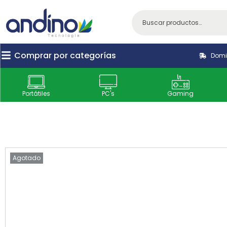
Comprar por categorías
Domic
Portátiles
PC's
Gaming
Agotado