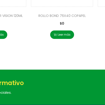
AR VISION 120ML
ROLLO BOND 76X40 COPAPEL
$
0
más
Leer más
ormativo
ciales.