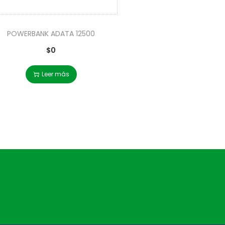
POWERBANK ADATA 12500
$
0
Leer más