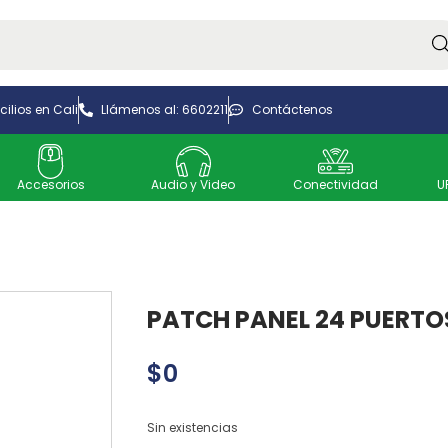
Bus
ilios en Cali
Llámenos al: 6602211
Contáctenos
Accesorios
Audio y Video
Conectividad
U
PATCH PANEL 24 PUERTO
$
0
Sin existencias