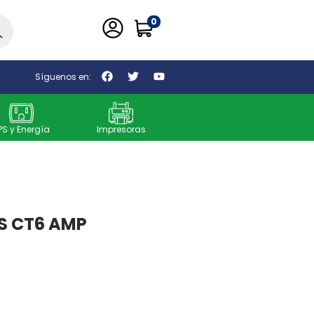
0
car
Síguenos en:
PS y Energía
Impresoras
S CT6 AMP