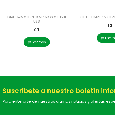
DIADEMA XTECH KALAMOS XTH531
KIT DE LIMPIEZA KLE
USB
$
0
$
0
Leer 
Leer más
Suscríbete a nuestro boletín inf
Para enterarte de nuestras últimas noticias y ofertas espe