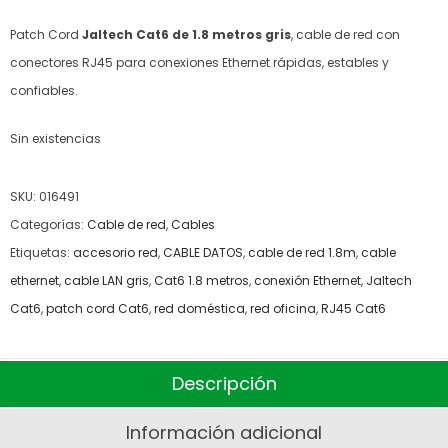
Patch Cord
Jaltech Cat6 de 1.8 metros gris
, cable de red con
conectores RJ45 para conexiones Ethernet rápidas, estables y
confiables.
Sin existencias
SKU:
016491
Categorías:
Cable de red
,
Cables
Etiquetas:
accesorio red
,
CABLE DATOS
,
cable de red 1.8m
,
cable
ethernet
,
cable LAN gris
,
Cat6 1.8 metros
,
conexión Ethernet
,
Jaltech
Cat6
,
patch cord Cat6
,
red doméstica
,
red oficina
,
RJ45 Cat6
Descripción
Información adicional