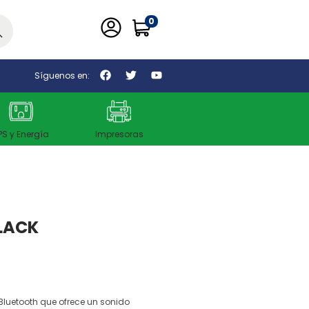
0
car
Síguenos en:
PS y Energía
Impresoras
BLACK
a Bluetooth que ofrece un sonido