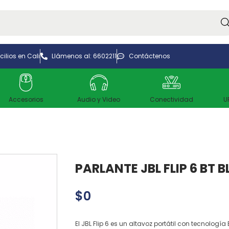
Bus
ilios en Cali
Llámenos al: 6602211
Contáctenos
Accesorios
Audio y Video
Conectividad
U
PARLANTE JBL FLIP 6 BT 
$
0
El JBL Flip 6 es un altavoz portátil con tecnologí