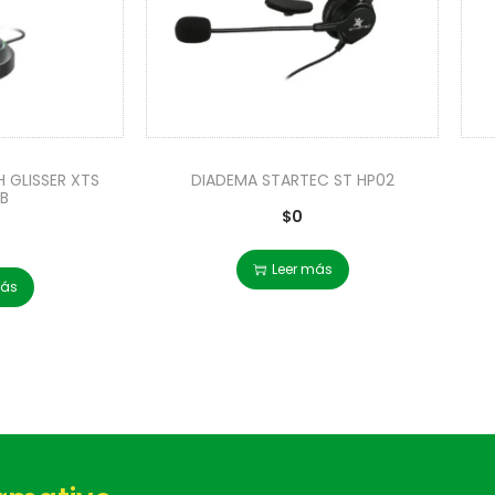
GLISSER XTS
DIADEMA STARTEC ST HP02
B
$
0
Leer más
más