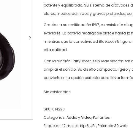
potente y equilibrado. Su sistema de altavoces
claros, medios definidos y graves profundos, c
Gracias a su certificación IP67, es resistente al a
exteriores. La batería recargable ofrece hasta 12
mientras que la conectividad Bluetooth 5.1 gara
alta calidad.
Con la función PartyBoost, se puede sincronizar 
ampliar el sonido. Su diseño compacto, ligero y 
convierte en la opción perfecta para llevar la mú
Sin existencias
SKU:
014220
Categorías:
Audio y Video
,
Parlantes
Etiquetas:
12 meses
,
flip 6
,
JBL
,
Potencia 30 wats