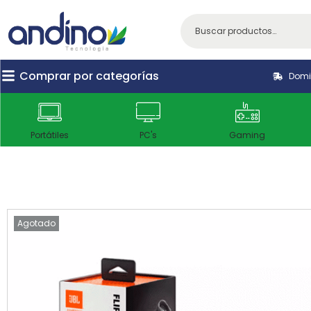
Comprar por categorías
Domic
Portátiles
PC's
Gaming
Agotado