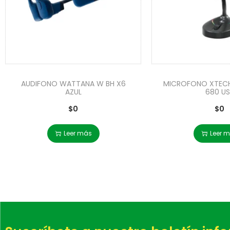
AUDIFONO WATTANA W BH X6
MICROFONO XTECH 
AZUL
680 US
$
0
$
0
Leer más
Leer 