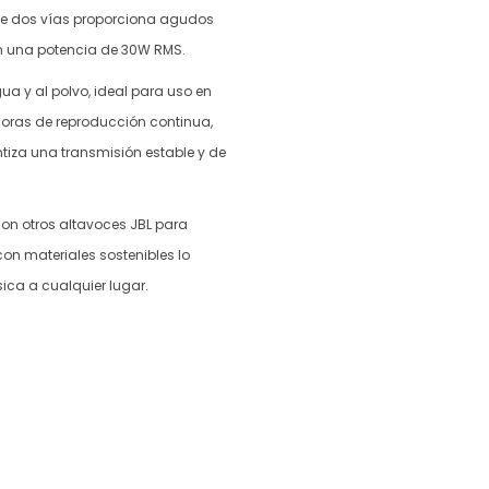
 de dos vías proporciona agudos
on una potencia de 30W RMS.
gua y al polvo, ideal para uso en
 horas de reproducción continua,
ntiza una transmisión estable y de
con otros altavoces JBL para
con materiales sostenibles lo
sica a cualquier lugar.