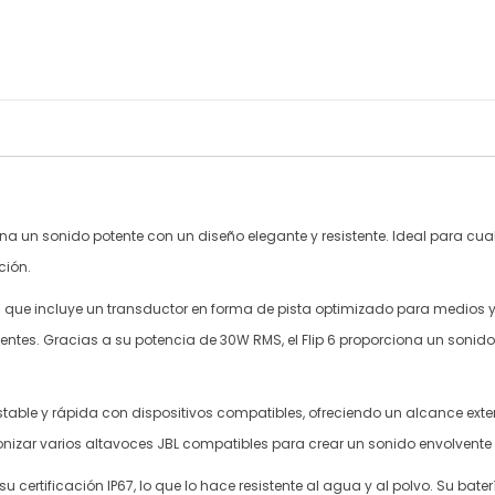
bina un sonido potente con un diseño elegante y resistente. Ideal para cua
ción.
que incluye un transductor en forma de pista optimizado para medios y
es. Gracias a su potencia de 30W RMS, el Flip 6 proporciona un sonido n
stable y rápida con dispositivos compatibles, ofreciendo un alcance ext
onizar varios altavoces JBL compatibles para crear un sonido envolvente
u certificación IP67, lo que lo hace resistente al agua y al polvo. Su bat