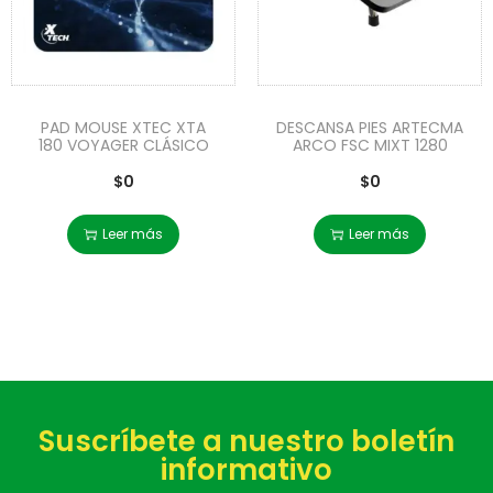
PAD MOUSE XTEC XTA
DESCANSA PIES ARTECMA
180 VOYAGER CLÁSICO
ARCO FSC MIXT 1280
$
0
$
0
Leer más
Leer más
Suscríbete a nuestro boletín
informativo