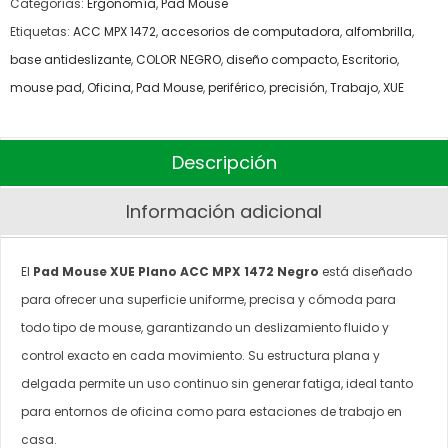
Categorías:
Ergonomía
,
Pad Mouse
Etiquetas:
ACC MPX 1472
,
accesorios de computadora
,
alfombrilla
,
base antideslizante
,
COLOR NEGRO
,
diseño compacto
,
Escritorio
,
mouse pad
,
Oficina
,
Pad Mouse
,
periférico
,
precisión
,
Trabajo
,
XUE
Descripción
Información adicional
El
Pad Mouse XUE Plano ACC MPX 1472 Negro
está diseñado
para ofrecer una superficie uniforme, precisa y cómoda para
todo tipo de mouse, garantizando un deslizamiento fluido y
control exacto en cada movimiento. Su estructura plana y
delgada permite un uso continuo sin generar fatiga, ideal tanto
para entornos de oficina como para estaciones de trabajo en
casa.