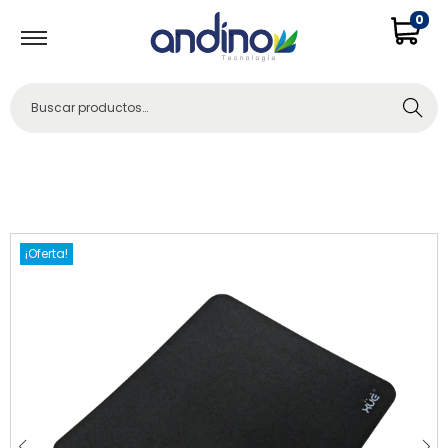
0
Buscar
¡Oferta!