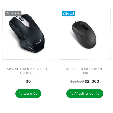
Agotado
¡Oferta!
MOUSE GAMER GENIUS X-
MOUSE GENIUS DX 120
G200 USB
USB
$
0
$
23,000
$
21,000
Leer más
Añadir al carrito