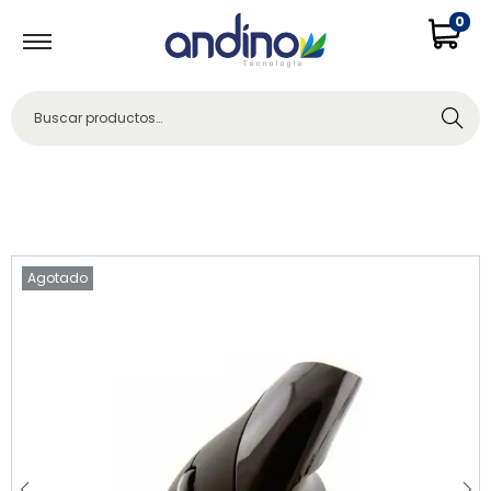
0
Buscar
Agotado