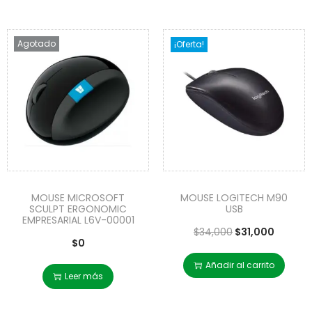
Agotado
¡Oferta!
MOUSE MICROSOFT
MOUSE LOGITECH M90
SCULPT ERGONOMIC
USB
EMPRESARIAL L6V-00001
$
34,000
$
31,000
$
0
Añadir al carrito
Leer más