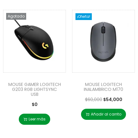
Agotado
¡Oferta!
MOUSE GAMER LOGITECH
MOUSE LOGITECH
G203 RGB LIGHTSYNC
INALAMBRICO M170
USB
$
60,000
$
54,000
$
0
Añadir al carrito
Leer más