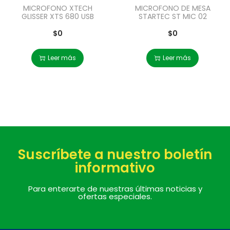
MICROFONO XTECH
MICROFONO DE MESA
GLISSER XTS 680 USB
STARTEC ST MIC 02
$
0
$
0
Leer más
Leer más
Suscríbete a nuestro boletín
informativo
Para enterarte de nuestras últimas noticias y
ofertas especiales.