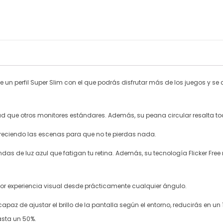
un perfil Super Slim con el que podrás disfrutar más de los juegos y se
ad que otros monitores estándares. Además, su peana circular resalta t
reciendo las escenas para que no te pierdas nada.
das de luz azul que fatigan tu retina. Además, su tecnología Flicker Free
jor experiencia visual desde prácticamente cualquier ángulo.
paz de ajustar el brillo de la pantalla según el entorno, reducirás en un 
asta un 50%.