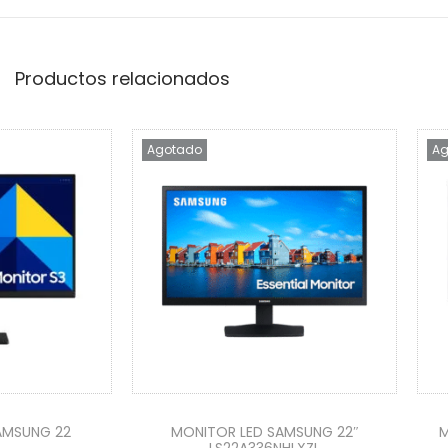
Productos relacionados
Agotado
Ag
AMSUNG 22
MONITOR LED SAMSUNG 22″
M
LS22A336NHLXZL