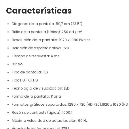
Características
Diagonal de la pantalla: 59,7 cm (23.5″)
Brillo de la pantalla (típico): 250 cd / m²
Resolución de la pantalla: 1920 x 1080 Pixeles
Relación de aspecto nativa: 16:9
Tiempo de respuesta: 4 ms
3D: No
Tipo de pantalla: PLS
Tipo HD: Full HD
Tecnología de visualización: LED
Forma de la pantalla: Plana
Formatos gráficos soportados: 1280 x 720 (HD 720),1920 x 1080 (HD
Razón de contraste (típica): 1000:1
Máxima velocidad de actualización: 60 Hz
Ángulo de visión, horizontal: 178°