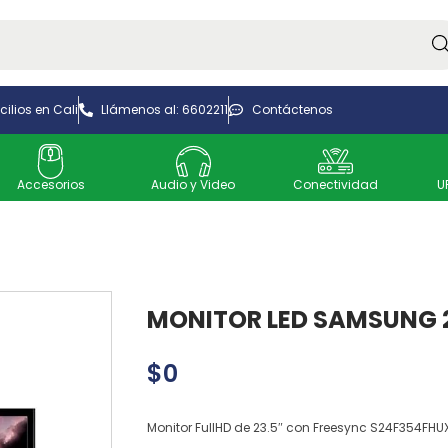
Bus
ilios en Cali
Llámenos al: 6602211
Contáctenos
Accesorios
Audio y Video
Conectividad
U
MONITOR LED SAMSUNG 
$
0
Monitor FullHD de 23.5″ con Freesync S24F354FHU