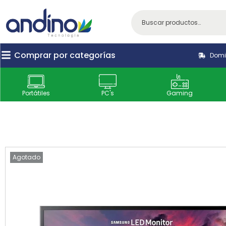
Comprar por categorías
Domic
Portátiles
PC's
Gaming
Agotado