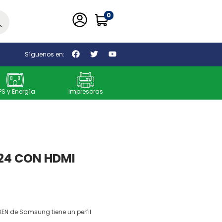
0
car
Síguenos en:
PS y Energía
Impresoras
24 CON HDMI
XEN de Samsung tiene un perfil