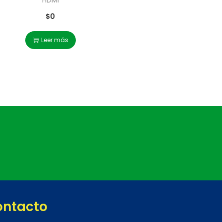
$
0
Leer más
ontacto