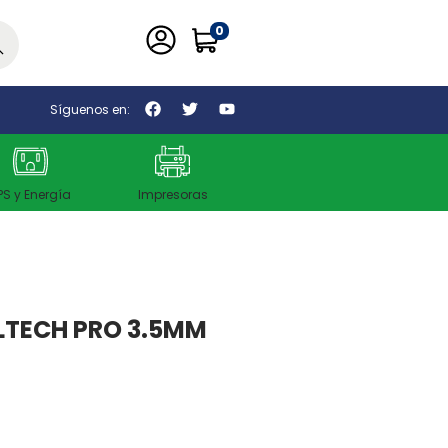
0
car
Síguenos en:
PS y Energía
Impresoras
LTECH PRO 3.5MM