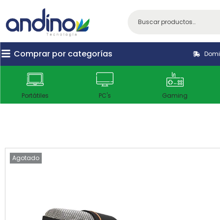
Comprar por categorías
Domic
Portátiles
PC's
Gaming
Agotado