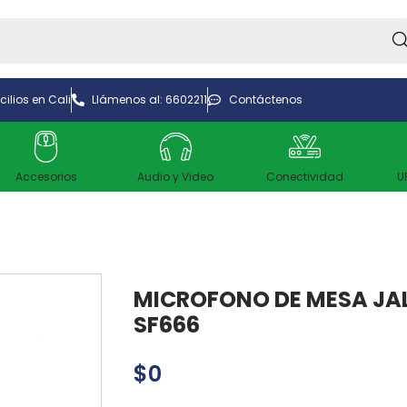
Bus
ilios en Cali
Llámenos al: 6602211
Contáctenos
Accesorios
Audio y Video
Conectividad
U
MICROFONO DE MESA JA
SF666
$
0