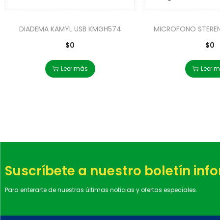
DIADEMA KAMYL USB KMGH574
MICROFONO STEREN
$
0
$
0
Leer más
Leer 
Suscríbete a nuestro boletín inf
Para enterarte de nuestras últimas noticias y ofertas especiales.