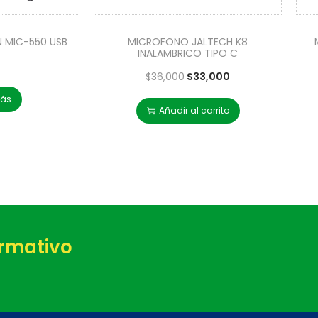
 MIC-550 USB
MICROFONO JALTECH K8
INALAMBRICO TIPO C
$
36,000
$
33,000
más
Añadir al carrito
ormativo