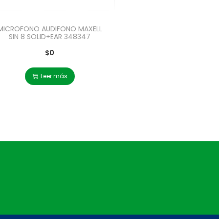
MICROFONO AUDIFONO MAXELL
SIN 8 SOLID+EAR 348347
$
0
Leer más