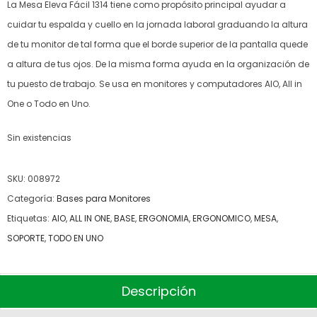
La Mesa Eleva Fácil 1314 tiene como propósito principal ayudar a
cuidar tu espalda y cuello en la jornada laboral graduando la altura
de tu monitor de tal forma que el borde superior de la pantalla quede
a altura de tus ojos. De la misma forma ayuda en la organización de
tu puesto de trabajo. Se usa en monitores y computadores AIO, All in
One o Todo en Uno.
Sin existencias
SKU:
008972
Categoría:
Bases para Monitores
Etiquetas:
AIO
,
ALL IN ONE
,
BASE
,
ERGONOMIA
,
ERGONOMICO
,
MESA
,
SOPORTE
,
TODO EN UNO
Descripción