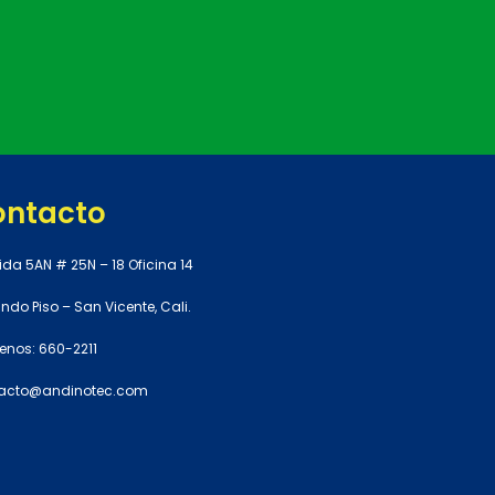
ontacto
ida 5AN # 25N – 18 Oficina 14
do Piso – San Vicente, Cali.
enos: 660-2211
acto@andinotec.com