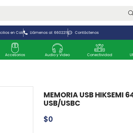
Bus
ilios en Cali
Llámenos al: 6602211
Contáctenos
Accesorios
Audio y Video
Conectividad
U
MEMORIA USB HIKSEMI 6
USB/USBC
$
0