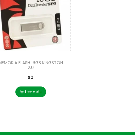
MEMORIA FLASH 16GB KINGSTON
2.0
$
0
Leer más