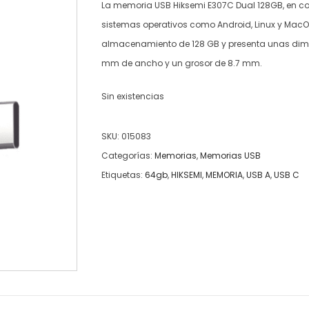
La memoria USB Hiksemi E307C Dual 128GB, en col
sistemas operativos como Android, Linux y Mac
almacenamiento de 128 GB y presenta unas dimen
mm de ancho y un grosor de 8.7 mm.
Sin existencias
SKU:
015083
Categorías:
Memorias
,
Memorias USB
Etiquetas:
64gb
,
HIKSEMI
,
MEMORIA
,
USB A
,
USB C