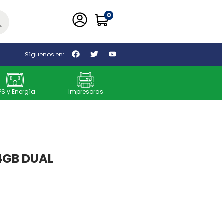
0
car
Síguenos en:
PS y Energía
Impresoras
4GB DUAL