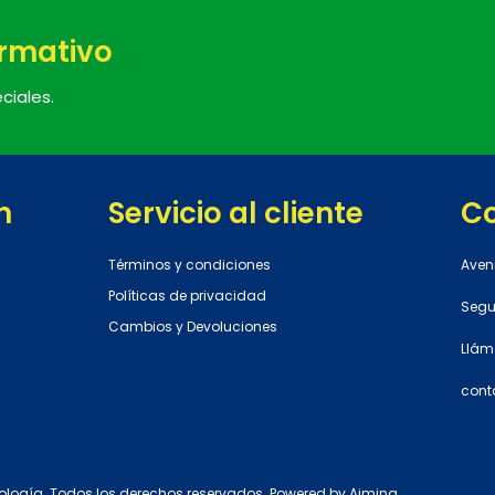
ormativo
ciales.
n
Servicio al cliente
C
Términos y condiciones
Aven
Políticas de privacidad
Segun
Cambios y Devoluciones
Llám
cont
ología. Todos los derechos reservados. Powered by
Aiming
.