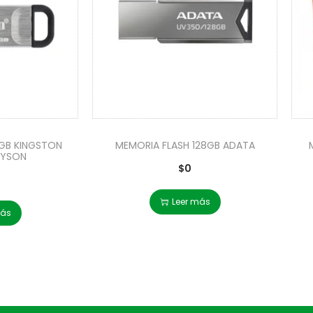
GB KINGSTON
MEMORIA FLASH 128GB ADATA
KYSON
$
0
Leer más
más