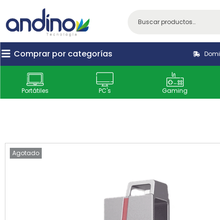
Comprar por categorías
Domic
Portátiles
PC's
Gaming
Agotado