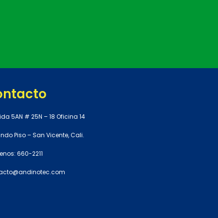
ontacto
ida 5AN # 25N – 18 Oficina 14
do Piso – San Vicente, Cali.
enos: 660-2211
acto@andinotec.com