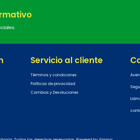
ormativo
ciales.
n
Servicio al cliente
C
Términos y condiciones
Aven
Políticas de privacidad
Segun
Cambios y Devoluciones
Llám
cont
ología. Todos los derechos reservados. Powered by
Aiming
.