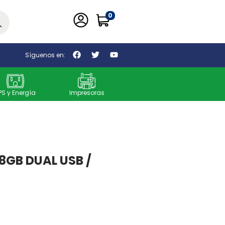
0
car
Síguenos en:
PS y Energía
Impresoras
8GB DUAL USB /