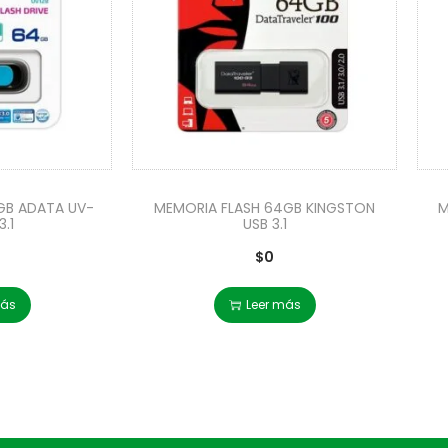
GB ADATA UV-
MEMORIA FLASH 64GB KINGSTON
M
3.1
USB 3.1
$
0
más
Leer más