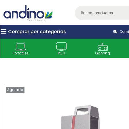
Comprar por categorías
Domic
Portátiles
PC's
Gaming
Agotado