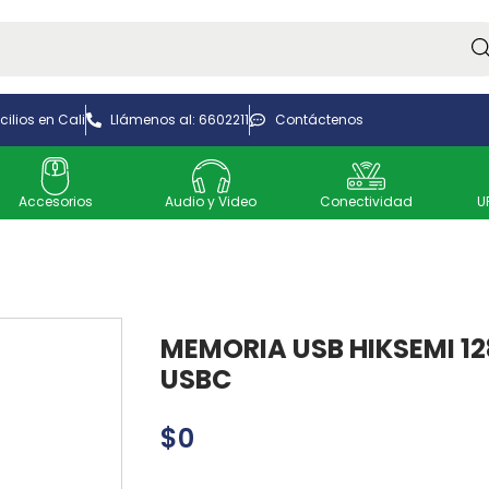
Bus
ilios en Cali
Llámenos al: 6602211
Contáctenos
Accesorios
Audio y Video
Conectividad
U
MEMORIA USB HIKSEMI 12
USBC
$
0