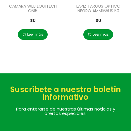
CAMARA WEB LOGITECH
LAPIZ TARGUS OPTICO
C615
NEGRO AMM165US 50
$
0
$
0
Leer más
Leer más
Suscríbete a nuestro boletín
informativo
Para enterarte de nuestras últimas noticias y
ofertas especiales.