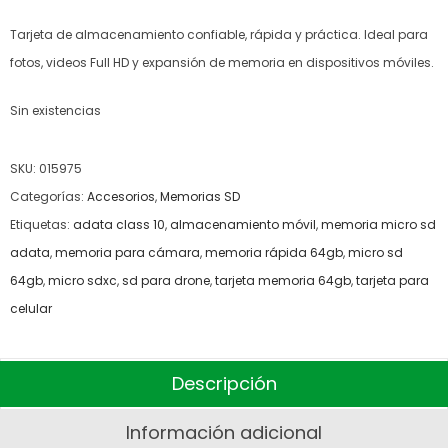
Tarjeta de almacenamiento confiable, rápida y práctica. Ideal para
fotos, videos Full HD y expansión de memoria en dispositivos móviles.
Sin existencias
SKU:
015975
Categorías:
Accesorios
,
Memorias SD
Etiquetas:
adata class 10
,
almacenamiento móvil
,
memoria micro sd
adata
,
memoria para cámara
,
memoria rápida 64gb
,
micro sd
64gb
,
micro sdxc
,
sd para drone
,
tarjeta memoria 64gb
,
tarjeta para
celular
Descripción
Información adicional