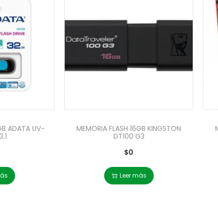
GB ADATA UV-
MEMORIA FLASH 16GB KINGSTON
3.1
DT100 G3
$
0
más
Leer más