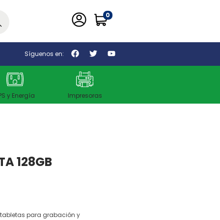
0
car
Síguenos en:
PS y Energía
Impresoras
TA 128GB
tabletas para grabación y