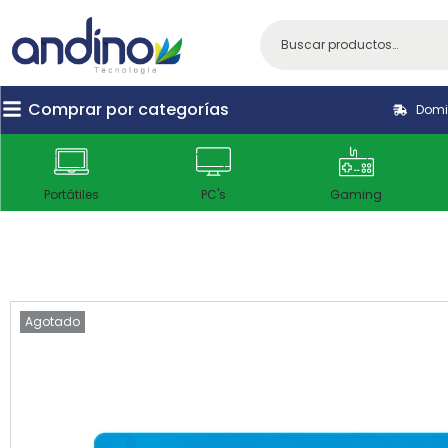
Comprar por categorías
Domic
Portátiles
PC's
Gaming
Agotado