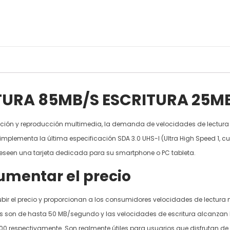
TURA 85MB/S ESCRITURA 25M
ión y reproducción multimedia, la demanda de velocidades de lectura y 
plementa la última especificación SDA 3.0 UHS-I (Ultra High Speed 1, c
eseen una tarjeta dedicada para su smartphone o PC tableta.
umentar el precio
bir el precio y proporcionan a los consumidores velocidades de lectura
ales son de hasta 50 MB/segundo y las velocidades de escritura alcanzan
 y 100 respectivamente. Son realmente útiles para usuarios que disfrutan d