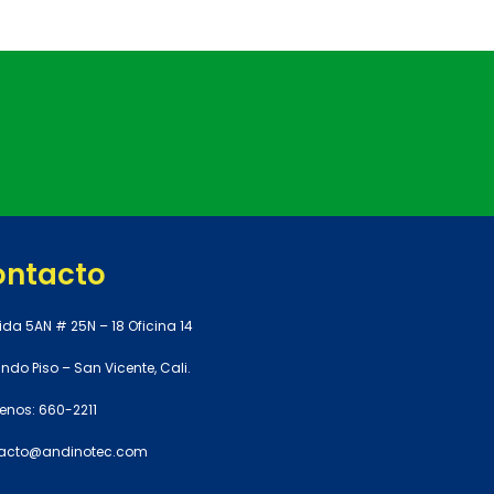
ontacto
ida 5AN # 25N – 18 Oficina 14
do Piso – San Vicente, Cali.
enos: 660-2211
acto@andinotec.com