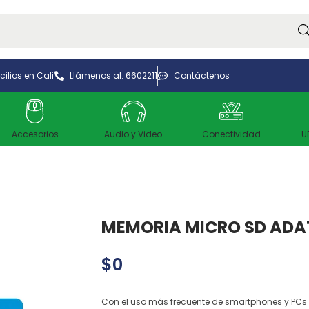
Bus
ilios en Cali
Llámenos al: 6602211
Contáctenos
Accesorios
Audio y Video
Conectividad
U
MEMORIA MICRO SD ADA
$
0
Con el uso más frecuente de smartphones y PCs 