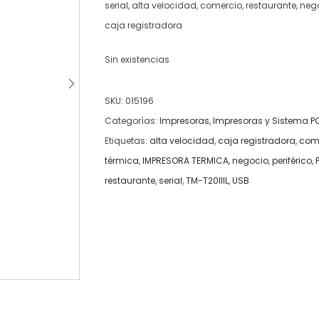
serial, alta velocidad, comercio, restaurante, nego
caja registradora
Sin existencias
SKU:
015196
Categorías:
Impresoras
,
Impresoras y Sistema P
Etiquetas:
alta velocidad
,
caja registradora
,
com
térmica
,
IMPRESORA TERMICA
,
negocio
,
periférico
,
restaurante
,
serial
,
TM-T20IIIL
,
USB