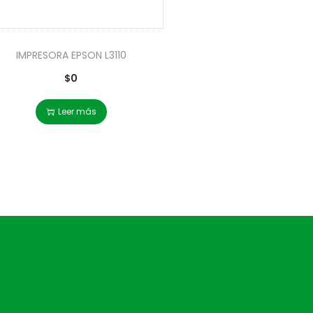
IMPRESORA EPSON L3110
$
0
Leer más