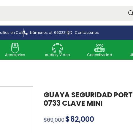
Bus
ilios en Cali
Llámenos al: 6602211
Contáctenos
Accesorios
Audio y Video
Conectividad
U
GUAYA SEGURIDAD PORT
0733 CLAVE MINI
$
62,000
$
69,000