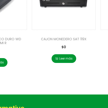
SCO DURO WD
CAJON MONEDERO SAT 119X
MI R
$
0
Leer más
más