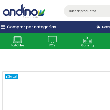
Comprar por categorías
Domic
Portátiles
PC's
Gaming
¡Oferta!