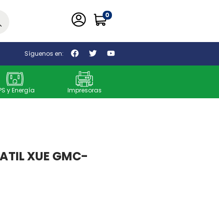
0
car
Síguenos en:
PS y Energía
Impresoras
ATIL XUE GMC-