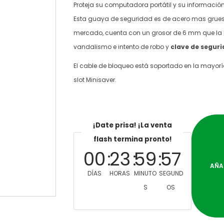
Proteja su computadora portátil y su informació
Esta guaya de seguridad es de acero mas grueso
mercado, cuenta con un grosor de 6 mm que la 
vandalismo e intento de robo y
clave de segur
El cable de bloqueo está soportado en la mayorí
slot Minisaver.
¡Date prisa! ¡La venta
flash termina pronto!
00
23
59
57
AÑA
DÍAS
HORAS
MINUTO
SEGUND
S
OS