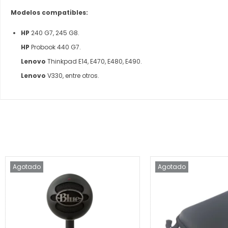
Modelos compatibles:
HP
240 G7, 245 G8.
HP
Probook 440 G7.
Lenovo
Thinkpad E14, E470, E480, E490.
Lenovo
V330, entre otros.
Agotado
Agotado