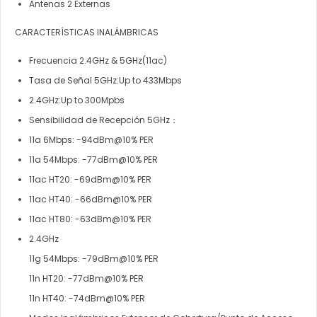
Antenas 2 Externas
CARACTERÍSTICAS INALÁMBRICAS
Frecuencia 2.4GHz & 5GHz(11ac)
Tasa de Señal 5GHz:Up to 433Mbps
2.4GHz:Up to 300Mpbs
Sensibilidad de Recepción 5GHz：
11a 6Mbps: -94dBm@10% PER
11a 54Mbps: -77dBm@10% PER
11ac HT20: -69dBm@10% PER
11ac HT40: -66dBm@10% PER
11ac HT80: -63dBm@10% PER
2.4GHz
11g 54Mbps: -79dBm@10% PER
11n HT20: -77dBm@10% PER
11n HT40: -74dBm@10% PER