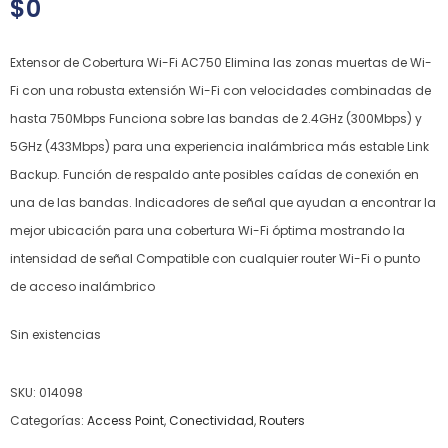
$
0
Extensor de Cobertura Wi-Fi AC750 Elimina las zonas muertas de Wi-
Fi con una robusta extensión Wi-Fi con velocidades combinadas de
hasta 750Mbps Funciona sobre las bandas de 2.4GHz (300Mbps) y
5GHz (433Mbps) para una experiencia inalámbrica más estable Link
Backup. Función de respaldo ante posibles caídas de conexión en
una de las bandas. Indicadores de señal que ayudan a encontrar la
mejor ubicación para una cobertura Wi-Fi óptima mostrando la
intensidad de señal Compatible con cualquier router Wi-Fi o punto
de acceso inalámbrico
Sin existencias
SKU:
014098
Categorías:
Access Point
,
Conectividad
,
Routers