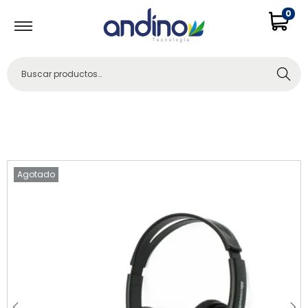
0
Buscar
Agotado