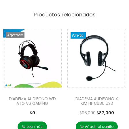
Productos relacionados
Agotado
¡Oferta!
DIADEMA AUDIFONO WD
DIADEMA AUDIFONO X
ATG V6 GAMING
KIM HF 868U USB
$
0
$
96,000
$
87,000
Leer más
Añadir al carrito