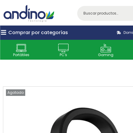
Comprar por categorías
Domic
Portátiles
PC's
Gaming
Agotado