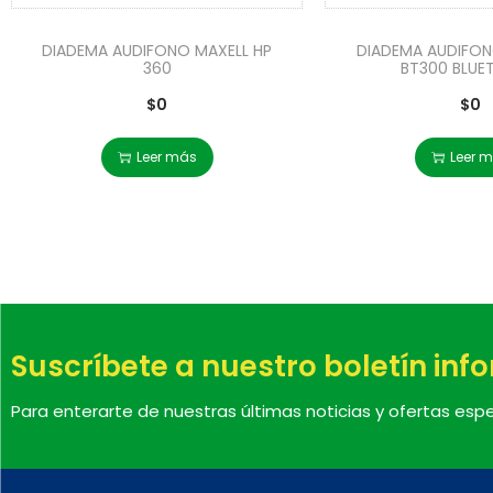
DIADEMA AUDIFONO MAXELL HP
DIADEMA AUDIFON
360
BT300 BLU
$
0
$
0
Leer más
Leer 
Suscríbete a nuestro boletín inf
Para enterarte de nuestras últimas noticias y ofertas espe