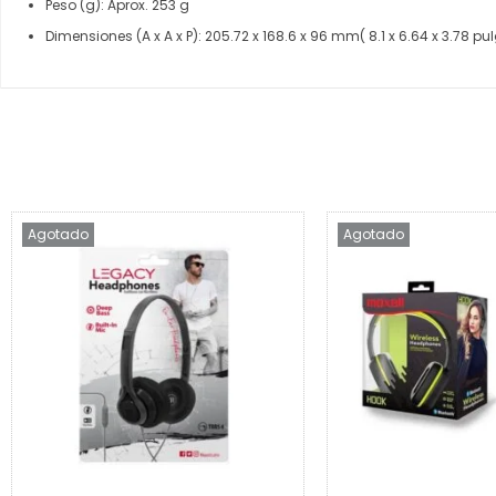
Peso (g): Aprox. 253 g
Dimensiones (A x A x P): 205.72 x 168.6 x 96 mm( 8.1 x 6.64 x 3.78 p
Agotado
Agotado