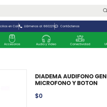
Bus
ilios en Cali
Llámenos al: 6602211
Contáctenos
Accesorios
Audio y Video
Conectividad
U
DIADEMA AUDIFONO GEN
MICROFONO Y BOTON
$
0