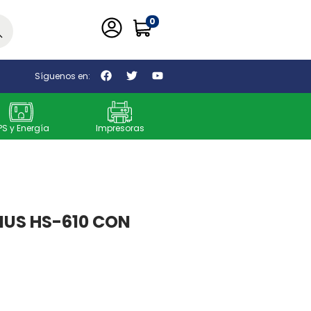
0
car
Síguenos en:
PS y Energía
Impresoras
IUS HS-610 CON