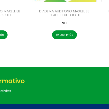
O MAXELL EB
DIADEMA AUDIFONO MAXELL EB
ETOOTH
BT400 BLUETOOTH
$
0
más
Leer más
ormativo
ciales.