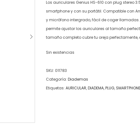
Los auriculares Genius HS-610 con plug stereo 3.
smartphone y con su portátil. Compatible con And
y micrófono intergrado, fácil de coger llamadas
permite ajustar los auriculares al tamaño perfect
tamaño completo cubre tu oreja perfectamente,
Sin existencias
SKU:
011783
Categoría:
Diademas
Etiquetas:
AURICULAR
,
DIADEMA
,
PLUG
,
SMARTPHON